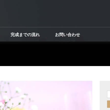
完成までの流れ
お問い合わせ
検