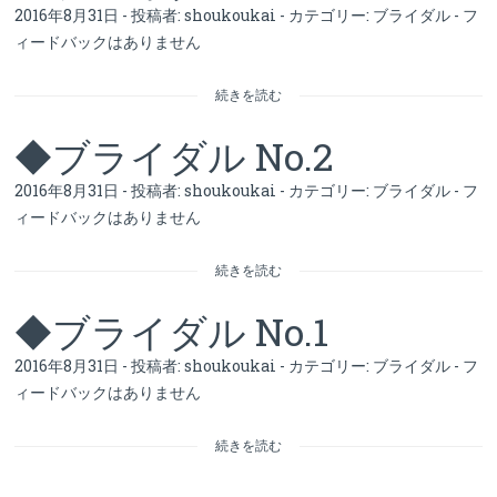
2016年8月31日 - 投稿者:
shoukoukai
- カテゴリー:
ブライダル
-
フ
ィードバックはありません
続きを読む
◆ブライダル No.2
2016年8月31日 - 投稿者:
shoukoukai
- カテゴリー:
ブライダル
-
フ
ィードバックはありません
続きを読む
◆ブライダル No.1
2016年8月31日 - 投稿者:
shoukoukai
- カテゴリー:
ブライダル
-
フ
ィードバックはありません
続きを読む