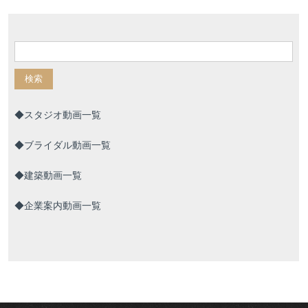
検索:
◆スタジオ動画一覧
◆ブライダル動画一覧
◆建築動画一覧
◆企業案内動画一覧